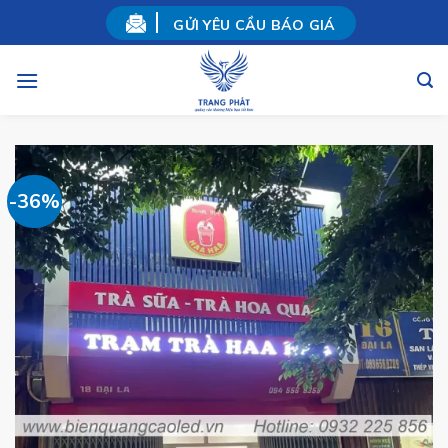
Skip
GỬI YÊU CẦU BÁO GIÁ
to
content
-36%