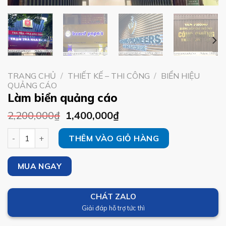
TRANG CHỦ
/
THIẾT KẾ – THI CÔNG
/
BIỂN HIỆU
QUẢNG CÁO
Làm biển quảng cáo
2,200,000
₫
1,400,000
₫
Làm biển quảng cáo số lượng
THÊM VÀO GIỎ HÀNG
MUA NGAY
CHÁT ZALO
Giải đáp hỗ trợ tức thì