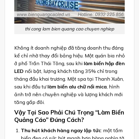
thi cong lam bien quang cao chuyen nghiep
Không ít doanh nghiệp đã tăng doanh thu đáng
kể chỉ nhờ thay đổi bảng hiệu. Một quán bia nhỏ
ở phố Trần Thái Tông, sau khi
làm biển hộp đèn
LED
nổi bật, lượng khách tăng 35% chỉ trong
tháng đầu khai trương. Một spa tại Thanh Xuân,
sau khi đầu tư
làm biển alu chữ nổi mica
, hình
ảnh trở nên chuyên nghiệp và lượng khách mới
tăng gấp đôi.
Vậy Tại Sao Phải Chú Trọng “Làm Biển
Quảng Cáo” Đúng Cách?
Thu hút khách hàng ngay lập tức
: một tấm
biển đẹp có sức hút mạnh hơn hàng nghìn tờ