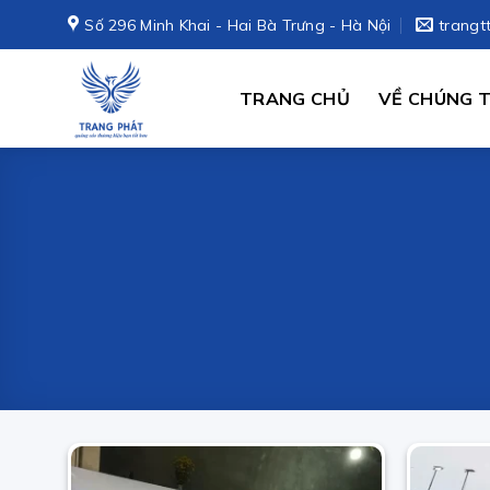
Skip
Số 296 Minh Khai - Hai Bà Trưng - Hà Nội
trangt
to
content
TRANG CHỦ
VỀ CHÚNG T