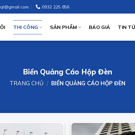
tql@gmail.com
0932 225 856
ÔI
THI CÔNG
SẢN PHẨM
BÁO GIÁ
TIN T
Biển Quảng Cáo Hộp Đèn
TRANG CHỦ
/
BIỂN QUẢNG CÁO HỘP ĐÈN