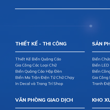
THIẾT KẾ - THI CÔNG
SẢN P
Thiết Kế Biển Quảng Cáo
Biển Chứ
Gia Công Các Loại Chữ
Biển LED
Biển Quảng Cáo Hộp Đèn
Biển Côn
Biển Ma Trận Điện Tử Chữ Chạy
Gia Công 
In Decal và Trang Trí Shop
Tranh Điệ
VĂN PHÒNG GIAO DỊCH
KHO X