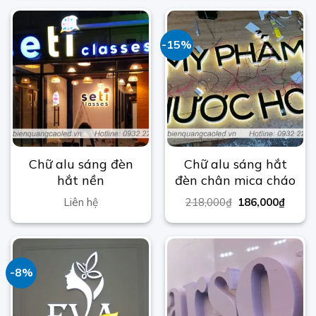
-15%
Chữ alu sáng đèn
Chữ alu sáng hắt
hắt nền
đèn chân mica cháo
Liên hệ
218,000
₫
186,000
₫
-8%