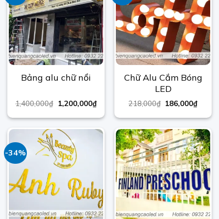
Chữ Alu Cắm Bóng
Bảng alu chữ nổi
LED
1,400,000
₫
1,200,000
₫
218,000
₫
186,000
₫
-34%