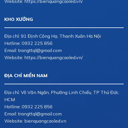
Website: https://bienquangcaoled.vn/
KHO XƯỞNG
Địa chỉ: 91 Định Công Hạ, Thanh Xuân Hà Nội
Hotline:
0932 225 856
Email:
trangttql@gmail.com
Website: https://bienquangcaoled.vn/
ĐỊA CHỈ MIỀN NAM
Địa chỉ: Võ Văn Ngân, Phường Linh Chiểu, TP Thủ Đức.
HCM
Hotline:
0932 225 856
Email:
trangttql@gmail.com
Website: bienquangcaoled.vn