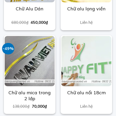
Chữ Alu Dán
Chữ alu lọng viền
680,000
₫
450,000
₫
Liên hệ
-49%
Chữ alu mica trong
Chữ alu nổi 18cm
2 lớp
138,000
₫
70,000
₫
Liên hệ