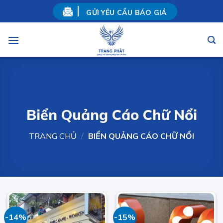
Skip
GỬI YÊU CẦU BÁO GIÁ
to
content
Biển Quảng Cáo Chữ Nổi
TRANG CHỦ
/
BIỂN QUẢNG CÁO CHỮ NỔI
-14%
-15%