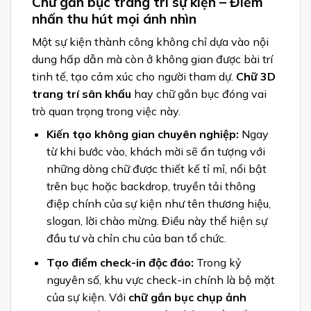
Chữ gắn bục trang trí sự kiện – Điểm
nhấn thu hút mọi ánh nhìn
Một sự kiện thành công không chỉ dựa vào nội
dung hấp dẫn mà còn ở không gian được bài trí
tinh tế, tạo cảm xúc cho người tham dự.
Chữ 3D
trang trí sân khấu
hay chữ gắn bục đóng vai
trò quan trọng trong việc này.
Kiến tạo không gian chuyên nghiệp:
Ngay
từ khi bước vào, khách mời sẽ ấn tượng với
những dòng chữ được thiết kế tỉ mỉ, nổi bật
trên bục hoặc backdrop, truyền tải thông
điệp chính của sự kiện như tên thương hiệu,
slogan, lời chào mừng. Điều này thể hiện sự
đầu tư và chỉn chu của ban tổ chức.
Tạo điểm check-in độc đáo:
Trong kỷ
nguyên số, khu vực check-in chính là bộ mặt
của sự kiện. Với
chữ gắn bục chụp ảnh