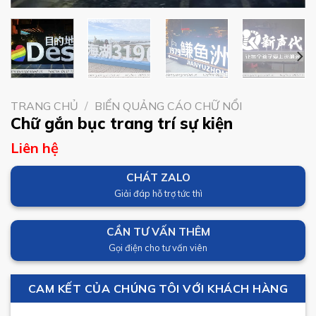
TRANG CHỦ
/
BIỂN QUẢNG CÁO CHỮ NỔI
Chữ gắn bục trang trí sự kiện
Liên hệ
CHÁT ZALO
Giải đáp hỗ trợ tức thì
CẦN TƯ VẤN THÊM
Gọi điện cho tư vấn viên
CAM KẾT CỦA CHÚNG TÔI VỚI KHÁCH HÀNG