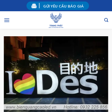
Skip
GỬI YÊU CẦU BÁO GIÁ
to
content