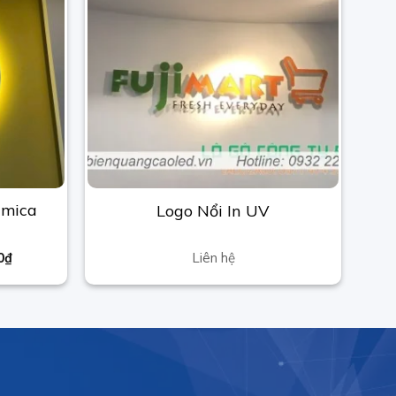
 mica
Logo Nổi In UV
0
₫
Liên hệ