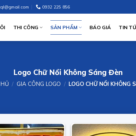
tql@gmail.com
0932 225 856
ÔI
THI CÔNG
SẢN PHẨM
BÁO GIÁ
TIN T
Logo Chữ Nổi Không Sáng Đèn
CHỦ
/
GIA CÔNG LOGO
/
LOGO CHỮ NỔI KHÔNG 