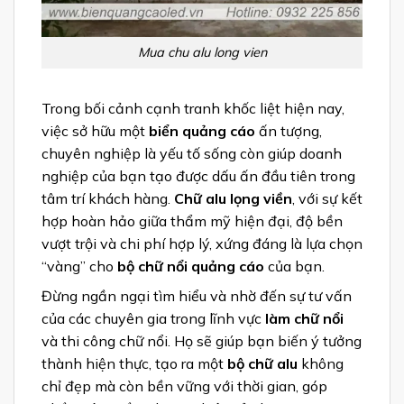
Mua chu alu long vien
Trong bối cảnh cạnh tranh khốc liệt hiện nay,
việc sở hữu một
biển quảng cáo
ấn tượng,
chuyên nghiệp là yếu tố sống còn giúp doanh
nghiệp của bạn tạo được dấu ấn đầu tiên trong
tâm trí khách hàng.
Chữ alu lọng viền
, với sự kết
hợp hoàn hảo giữa thẩm mỹ hiện đại, độ bền
vượt trội và chi phí hợp lý, xứng đáng là lựa chọn
“vàng” cho
bộ chữ nổi quảng cáo
của bạn.
Đừng ngần ngại tìm hiểu và nhờ đến sự tư vấn
của các chuyên gia trong lĩnh vực
làm chữ nổi
và thi công chữ nổi. Họ sẽ giúp bạn biến ý tưởng
thành hiện thực, tạo ra một
bộ chữ alu
không
chỉ đẹp mà còn bền vững với thời gian, góp