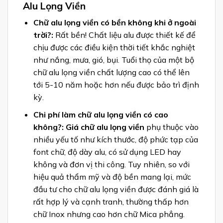
Alu Lọng Viền
Chữ alu lọng viền có bền không khi ở ngoài
trời?:
Rất bền! Chất liệu alu được thiết kế để
chịu được các điều kiện thời tiết khắc nghiệt
như nắng, mưa, gió, bụi. Tuổi thọ của một bộ
chữ alu lọng viền chất lượng cao có thể lên
tới 5-10 năm hoặc hơn nếu được bảo trì định
kỳ.
Chi phí làm chữ alu lọng viền có cao
không?: Giá chữ alu lọng viền
phụ thuộc vào
nhiều yếu tố như kích thước, độ phức tạp của
font chữ, độ dày alu, có sử dụng LED hay
không và đơn vị thi công. Tuy nhiên, so với
hiệu quả thẩm mỹ và độ bền mang lại, mức
đầu tư cho chữ alu lọng viền được đánh giá là
rất hợp lý và cạnh tranh, thường thấp hơn
chữ Inox nhưng cao hơn chữ Mica phẳng.