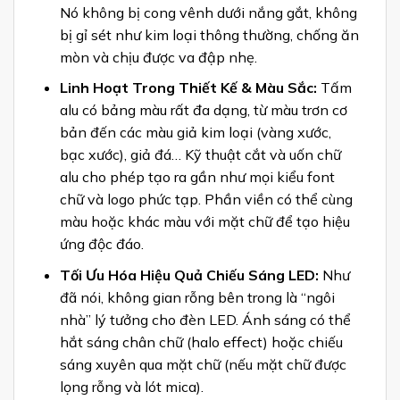
Nó không bị cong vênh dưới nắng gắt, không
bị gỉ sét như kim loại thông thường, chống ăn
mòn và chịu được va đập nhẹ.
Linh Hoạt Trong Thiết Kế & Màu Sắc:
Tấm
alu có bảng màu rất đa dạng, từ màu trơn cơ
bản đến các màu giả kim loại (vàng xước,
bạc xước), giả đá… Kỹ thuật cắt và uốn chữ
alu cho phép tạo ra gần như mọi kiểu font
chữ và logo phức tạp. Phần viền có thể cùng
màu hoặc khác màu với mặt chữ để tạo hiệu
ứng độc đáo.
Tối Ưu Hóa Hiệu Quả Chiếu Sáng LED:
Như
đã nói, không gian rỗng bên trong là “ngôi
nhà” lý tưởng cho đèn LED. Ánh sáng có thể
hắt sáng chân chữ (halo effect) hoặc chiếu
sáng xuyên qua mặt chữ (nếu mặt chữ được
lọng rỗng và lót mica).