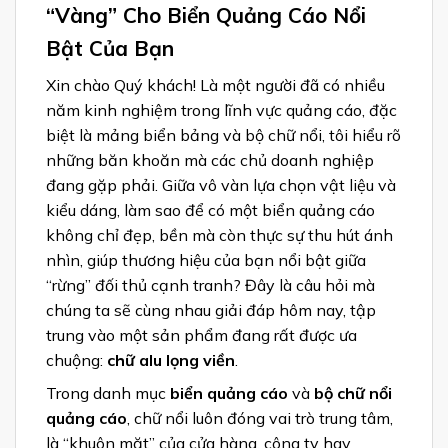
“Vàng” Cho Biển Quảng Cáo Nổi
Bật Của Bạn
Xin chào Quý khách! Là một người đã có nhiều
năm kinh nghiệm trong lĩnh vực quảng cáo, đặc
biệt là mảng biển bảng và bộ chữ nổi, tôi hiểu rõ
những băn khoăn mà các chủ doanh nghiệp
đang gặp phải. Giữa vô vàn lựa chọn vật liệu và
kiểu dáng, làm sao để có một biển quảng cáo
không chỉ đẹp, bền mà còn thực sự thu hút ánh
nhìn, giúp thương hiệu của bạn nổi bật giữa
“rừng” đối thủ cạnh tranh? Đây là câu hỏi mà
chúng ta sẽ cùng nhau giải đáp hôm nay, tập
trung vào một sản phẩm đang rất được ưa
chuộng:
chữ alu lọng viền
.
Trong danh mục
biển quảng cáo
và
bộ chữ nổi
quảng cáo
, chữ nổi luôn đóng vai trò trung tâm,
là “khuôn mặt” của cửa hàng, công ty hay