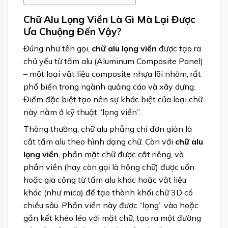
Chữ Alu Lọng Viền Là Gì Mà Lại Được
Ưa Chuộng Đến Vậy?
Đúng như tên gọi,
chữ alu lọng viền
được tạo ra
chủ yếu từ tấm alu (Aluminum Composite Panel)
– một loại vật liệu composite nhựa lõi nhôm, rất
phổ biến trong ngành quảng cáo và xây dựng.
Điểm đặc biệt tạo nên sự khác biệt của loại chữ
này nằm ở kỹ thuật “lọng viền”.
Thông thường, chữ alu phẳng chỉ đơn giản là
cắt tấm alu theo hình dạng chữ. Còn với
chữ alu
lọng viền
, phần mặt chữ được cắt riêng, và
phần viền (hay còn gọi là hông chữ) được uốn
hoặc gia công từ tấm alu khác hoặc vật liệu
khác (như mica) để tạo thành khối chữ 3D có
chiều sâu. Phần viền này được “lọng” vào hoặc
gắn kết khéo léo với mặt chữ, tạo ra một đường