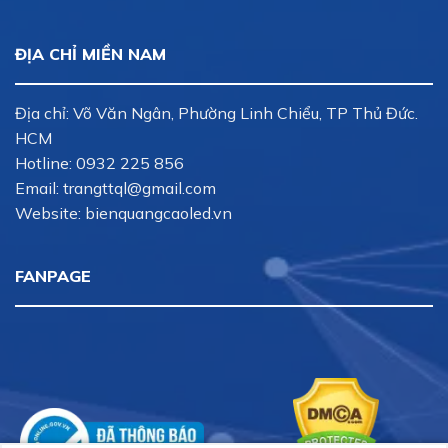
ĐỊA CHỈ MIỀN NAM
Địa chỉ: Võ Văn Ngân, Phường Linh Chiểu, TP Thủ Đức.
HCM
Hotline:
0932 225 856
Email:
trangttql@gmail.com
Website: bienquangcaoled.vn
FANPAGE