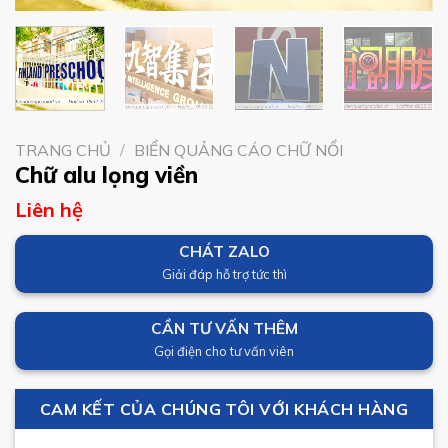
TRANG CHỦ
/
BIỂN QUẢNG CÁO CHỮ NỔI
Chữ alu lọng viền
Liên hệ
CHÁT ZALO
Giải đáp hỗ trợ tức thì
CẦN TƯ VẤN THÊM
Gọi điện cho tư vấn viên
CAM KẾT CỦA CHÚNG TÔI VỚI KHÁCH HÀNG