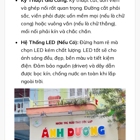
Kỹ Thuật Gia Công:
Kỹ thuật cắt, uốn viền
và ghép nối rất quan trọng. Đường cắt phải
sắc, viền phải được uốn mềm mại (nếu là chữ
cong) hoặc vuông vắn (nếu là chữ thẳng),
mối nối phải kín và chắc chắn.
Hệ Thống LED (Nếu Có):
Đừng ham rẻ mà
chọn LED kém chất lượng. LED tốt sẽ cho
ánh sáng đều, đẹp, bền màu và tiết kiệm
điện. Đảm bảo nguồn (driver) và dây dẫn
được bọc kín, chống nước an toàn khi lắp
ngoài trời.