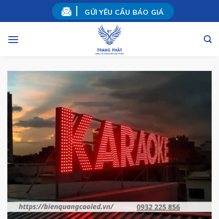
Skip
GỬI YÊU CẦU BÁO GIÁ
to
content