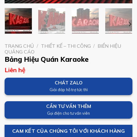
TRANG CHỦ
/
THIẾT KẾ – THI CÔNG
/
BIỂN HIỆU
QUẢNG CÁO
Bảng Hiệu Quán Karaoke
Liên hệ
CHÁT ZALO
Giải đáp hỗ trợ tức thì
CẦN TƯ VẤN THÊM
Gọi điện cho tư vấn viên
CAM KẾT CỦA CHÚNG TÔI VỚI KHÁCH HÀNG