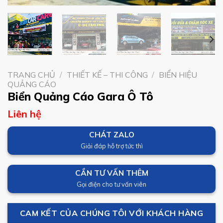
TRANG CHỦ
/
THIẾT KẾ – THI CÔNG
/
BIỂN HIỆU
QUẢNG CÁO
Biển Quảng Cáo Gara Ô Tô
Liên hệ
CHÁT ZALO
Giải đáp hỗ trợ tức thì
CẦN TƯ VẤN THÊM
Gọi điện cho tư vấn viên
CAM KẾT CỦA CHÚNG TÔI VỚI KHÁCH HÀNG