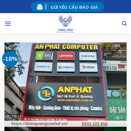
Skip
GỬI YÊU CẦU BÁO GIÁ
to
content
-18%