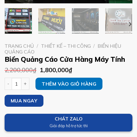
TRANG CHỦ
/
THIẾT KẾ – THI CÔNG
/
BIỂN HIỆU
QUẢNG CÁO
Biển Quảng Cáo Cửa Hàng Máy Tính
2,200,000
₫
1,800,000
₫
Biển Quảng Cáo Cửa Hàng Máy Tính số lượng
THÊM VÀO GIỎ HÀNG
MUA NGAY
CHÁT ZALO
Giải đáp hỗ trợ tức thì