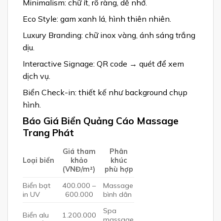
Minimalism: chữ ít, rõ ràng, dễ nhớ.
Eco Style: gam xanh lá, hình thiên nhiên.
Luxury Branding: chữ inox vàng, ánh sáng trắng
dịu.
Interactive Signage: QR code → quét để xem
dịch vụ.
Biển Check-in: thiết kế như background chụp
hình.
Báo Giá Biển Quảng Cáo Massage
Trang Phát
Giá tham
Phân
Loại biển
khảo
khúc
(VNĐ/m²)
phù hợp
Biển bạt
400.000 –
Massage
in UV
600.000
bình dân
Spa
Biển alu
1.200.000
massage