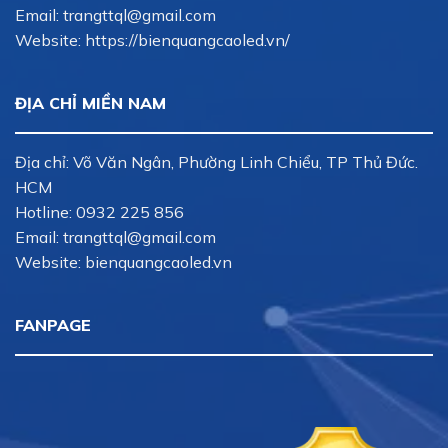
Email:
trangttql@gmail.com
Website: https://bienquangcaoled.vn/
ĐỊA CHỈ MIỀN NAM
Địa chỉ: Võ Văn Ngân, Phường Linh Chiểu, TP Thủ Đức.
HCM
Hotline:
0932 225 856
Email:
trangttql@gmail.com
Website: bienquangcaoled.vn
FANPAGE