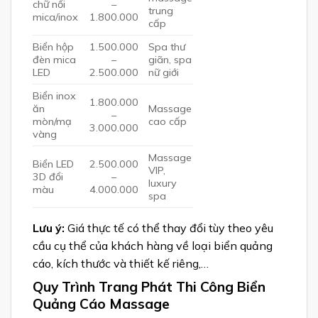
chữ nổi
–
trung
mica/inox
1.800.000
cấp
Biển hộp
1.500.000
Spa thư
đèn mica
–
giãn, spa
LED
2.500.000
nữ giới
Biển inox
1.800.000
ăn
Massage
–
mòn/mạ
cao cấp
3.000.000
vàng
Massage
Biển LED
2.500.000
VIP,
3D đổi
–
luxury
màu
4.000.000
spa
Lưu ý:
Giá thực tế có thể thay đổi tùy theo yêu
cầu cụ thể của khách hàng về loại biển quảng
cáo, kích thước và thiết kế riêng,…
Quy Trình Trang Phát Thi Công Biển
Quảng Cáo Massage