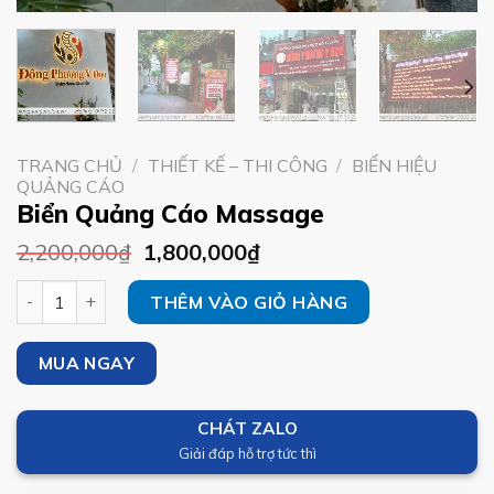
TRANG CHỦ
/
THIẾT KẾ – THI CÔNG
/
BIỂN HIỆU
QUẢNG CÁO
Biển Quảng Cáo Massage
2,200,000
₫
1,800,000
₫
Biển Quảng Cáo Massage số lượng
THÊM VÀO GIỎ HÀNG
MUA NGAY
CHÁT ZALO
Giải đáp hỗ trợ tức thì