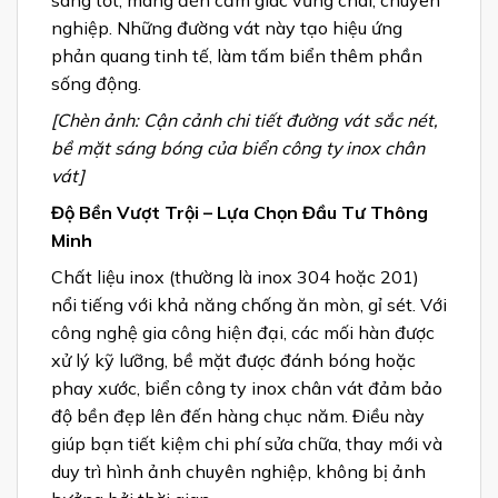
sáng tốt, mang đến cảm giác vững chãi, chuyên
nghiệp. Những đường vát này tạo hiệu ứng
phản quang tinh tế, làm tấm biển thêm phần
sống động.
[Chèn ảnh: Cận cảnh chi tiết đường vát sắc nét,
bề mặt sáng bóng của biển công ty inox chân
vát]
Độ Bền Vượt Trội – Lựa Chọn Đầu Tư Thông
Minh
Chất liệu inox (thường là inox 304 hoặc 201)
nổi tiếng với khả năng chống ăn mòn, gỉ sét. Với
công nghệ gia công hiện đại, các mối hàn được
xử lý kỹ lưỡng, bề mặt được đánh bóng hoặc
phay xước, biển công ty inox chân vát đảm bảo
độ bền đẹp lên đến hàng chục năm. Điều này
giúp bạn tiết kiệm chi phí sửa chữa, thay mới và
duy trì hình ảnh chuyên nghiệp, không bị ảnh