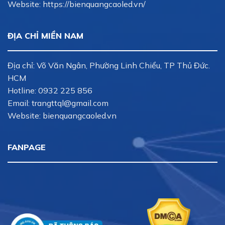
Website: https://bienquangcaoled.vn/
ĐỊA CHỈ MIỀN NAM
Địa chỉ: Võ Văn Ngân, Phường Linh Chiểu, TP Thủ Đức.
HCM
Hotline:
0932 225 856
Email:
trangttql@gmail.com
Website: bienquangcaoled.vn
FANPAGE