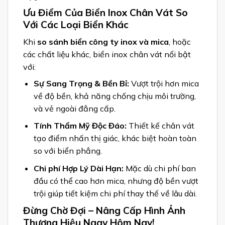
Ưu Điểm Của Biển Inox Chân Vát So
Với Các Loại Biển Khác
Khi
so sánh biển công ty inox và mica
, hoặc
các chất liệu khác, biển inox chân vát nổi bật
với:
Sự Sang Trọng & Bền Bỉ:
Vượt trội hơn mica
về độ bền, khả năng chống chịu môi trường,
và vẻ ngoài đẳng cấp.
Tính Thẩm Mỹ Độc Đáo:
Thiết kế chân vát
tạo điểm nhấn thị giác, khác biệt hoàn toàn
so với biển phẳng.
Chi phí Hợp Lý Dài Hạn:
Mặc dù chi phí ban
đầu có thể cao hơn mica, nhưng độ bền vượt
trội giúp tiết kiệm chi phí thay thế về lâu dài.
Đừng Chờ Đợi – Nâng Cấp Hình Ảnh
Thương Hiệu Ngay Hôm Nay!