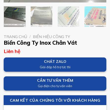
TRANG CHỦ
/
BIỂN HIỆU CÔNG TY
Biển Công Ty Inox Chân Vát
Liên hệ
CHÁT ZALO
Giải đáp hỗ trợ tức thì
CẦN TƯ VẤN THÊM
Gọi điện cho tư vấn viên
CAM KẾT CỦA CHÚNG TÔI VỚI KHÁCH HÀNG