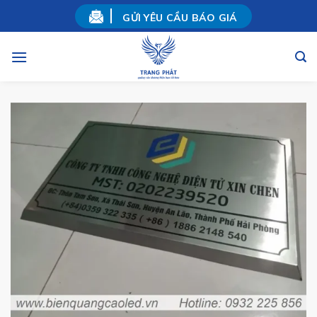
Skip
GỬI YÊU CẦU BÁO GIÁ
to
content