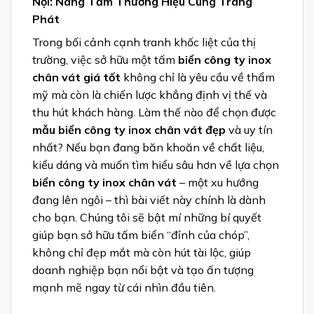
Nội: Nâng Tầm Thương Hiệu Cùng Trang
Phát
Trong bối cảnh cạnh tranh khốc liệt của thị
trường, việc sở hữu một tấm
biển công ty inox
chân vát giá tốt
không chỉ là yêu cầu về thẩm
mỹ mà còn là chiến lược khẳng định vị thế và
thu hút khách hàng. Làm thế nào để chọn được
mẫu biển công ty inox chân vát đẹp
và uy tín
nhất? Nếu bạn đang băn khoăn về chất liệu,
kiểu dáng và muốn tìm hiểu sâu hơn về lựa chọn
biển công ty inox chân vát
– một xu hướng
đang lên ngôi – thì bài viết này chính là dành
cho bạn. Chúng tôi sẽ bật mí những bí quyết
giúp bạn sở hữu tấm biển “đỉnh của chóp”,
không chỉ đẹp mắt mà còn hút tài lộc, giúp
doanh nghiệp bạn nổi bật và tạo ấn tượng
mạnh mẽ ngay từ cái nhìn đầu tiên.