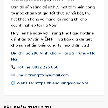
Bạn đã sẵn sàng để sở hữu một tấm
biển công
ty inox chân vát giá tốt
thực sự nổi bật, thu
hút khách hàng và mang lại vượng khí cho
doanh nghiệp tại Hà Nội?
Hãy liên hệ ngay với Trang Phát qua hotline
để nhận tư vấn MIỄN PHÍ và báo giá chi tiết
cho sản phẩm biển công ty inox chân vát!
Địa chỉ: Số 296 Minh Khai – Hai Bà Trưng – Hà
Nội
Hotline: 0932 225 856
Email: trangttql@gmail.com
Website: https://bienquangcaoled.vn/
SẢN PHẨM TƯƠNG TỰ